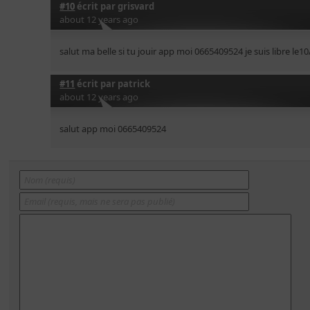
#10
écrit par
grisvard
about 12 years ago
salut ma belle si tu jouir app moi 0665409524 je suis libre le
#11
écrit par
patrick
about 12 years ago
salut app moi 0665409524