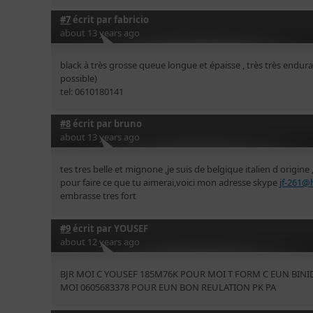
#7
écrit par
fabricio
about 13 years ago
black à très grosse queue longue et épaisse , très très endur
possible)
tel: 0610180141
#8
écrit par
bruno
about 13 years ago
tes tres belle et mignone ,je suis de belgique italien d origine 
pour faire ce que tu aimerai,voici mon adresse skype
jf-261@
embrasse tres fort
#9
écrit par
YOUSEF
about 12 years ago
BJR MOI C YOUSEF 185M76K POUR MOI T FORM C EUN BINI
MOI 0605683378 POUR EUN BON REULATION PK PA