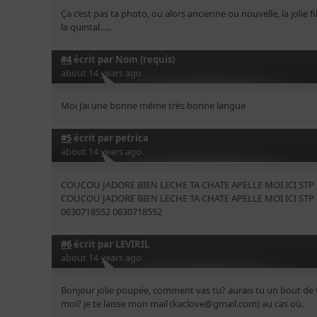
Ça c’est pas ta photo, ou alors ancienne ou nouvelle, la jolie fi
la quintal…..
#4
écrit par
Nom (requis)
about 14 years ago
Moi j’ai une bonne même très bonne langue
#5
écrit par
petrica
about 14 years ago
COUCOU JADORE BIEN LECHE TA CHATE APELLE MOI ICI ST
COUCOU JADORE BIEN LECHE TA CHATE APELLE MOI ICI ST
0630718552 0630718552
#6
écrit par
LEVIRIL
about 14 years ago
Bonjour jolie poupée, comment vas tu? aurais tu un bout de
moi? je te laisse mon mail (kaclove@gmail.com) au cas où.