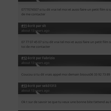
0777074507 si tu dit vrai tel moi et aussi faire un petit film s
de me contacter
#11
écrit par
slt
about 13 years ago
07 77 07 45 07 si tu dit vrai tel moi et aussi faire un petit fil
toi de me contacter
#12
écrit par
Fabrizio
about 13 years ago
Coucou si tu dit vrais appel moi demain bisous06 33 92 73 89
#13
écrit par
seb31313
about 13 years ago
Ok t sur de savoir se que tu veux une bonne bite t’attend a