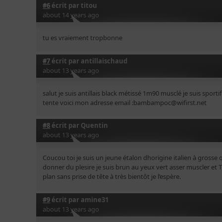
#6
écrit par
titou
about 14 years ago
tu es vraiement tropbonne
#7
écrit par
antillaischaud
about 13 years ago
salut je suis antillais black métissé 1m90 musclé je suis sport
tente voici mon adresse email :bambampoc@wifirst.net
#8
écrit par
Quentin
about 13 years ago
Coucou toi je suis un jeune étalon dhorigine italien à grosse 
donner du plesire je suis brun au yeux vert asser muscler et 
plan sans prise de tête à très bientôt je l’espère.
#9
écrit par
amine31
about 13 years ago