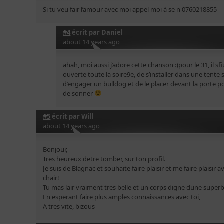
Si tu veu fair l’amour avec moi appel moi à se n 0760218855
#4
écrit par
Daniel
about 14 years ago
ahah, moi aussi j’adore cette chanson :)pour le 31, il sfi
ouverte toute la soire9e, de s’installer dans une tente 
d’engager un bulldog et de le placer devant la porte 
de sonner
#5
écrit par
Will
about 14 years ago
Bonjour,
Tres heureux detre tomber, sur ton profil.
Je suis de Blagnac et souhaite faire plaisir et me faire plaisi
chair!
Tu mas lair vraiment tres belle et un corps digne dune super
En esperant faire plus amples connaissances avec toi,
A tres vite, bizous