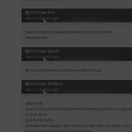
#3
écrit par
eric
about 13 years ago
salut,tu me fais craquer,j’aimerai bcp te rencontrer
reponds moi
#4
écrit par
ghani
about 13 years ago
té tout simplement sublime te caline le tout
#5
écrit par
frederic
about 13 years ago
salut nelly
pour moi tu est tres bellejaime tes rondeurs je suis sur que tu
tu doit aime
que l’on te leche
j’aimerai bien essayer avec toi est tu aller dans un sona voic
moi je suis seul depuis le 17 decembre