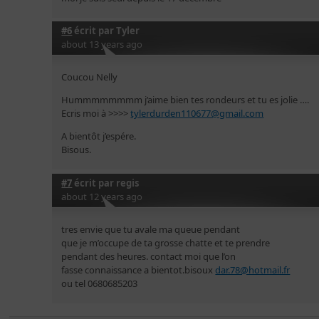
#6
écrit par
Tyler
about 13 years ago
Coucou Nelly
Hummmmmmmm j’aime bien tes rondeurs et tu es jolie ….
Ecris moi à >>>>
tylerdurden110677@gmail.com
A bientôt j’espére.
Bisous.
#7
écrit par
regis
about 12 years ago
tres envie que tu avale ma queue pendant
que je m’occupe de ta grosse chatte et te prendre
pendant des heures. contact moi que l’on
fasse connaissance a bientot.bisoux
dar.78@hotmail.fr
ou tel 0680685203