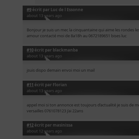
#9
écrit par
Luc de l Essonne
about 13 years ago
Bonjour je suis un mec la cinquantaine qui aime les rondes le
amour contacté moi de 8a18h au 0672189651 bises luc
#10
écrit par
blackmanba
about 13 years ago
jsuis dispo demain envoi moi un mail
#11
écrit par
Florian
about 13 years ago
appel moi si ton annonce est toujours d’actualité je suis de
versailles 0761078123 j’ai 22ans
#12
écrit par
masinissa
about 12 years ago