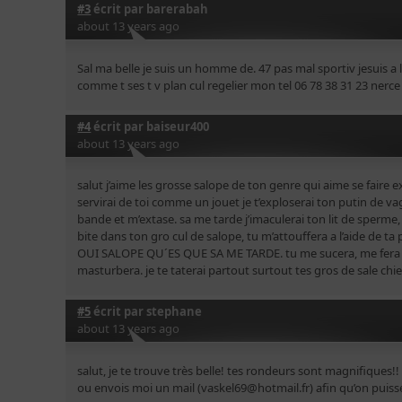
#3
écrit par
barerabah
about 13 years ago
Sal ma belle je suis un homme de. 47 pas mal sportiv jesuis a 
comme t ses t v plan cul regelier mon tel 06 78 38 31 23 nerce
#4
écrit par
baiseur400
about 13 years ago
salut j’aime les grosse salope de ton genre qui aime se faire ex
servirai de toi comme un jouet je t’exploserai ton putin de vagin
bande et m’extase. sa me tarde j’imaculerai ton lit de sperme,
bite dans ton gro cul de salope, tu m’attouffera a l’aide de ta
OUI SALOPE QU´ES QUE SA ME TARDE. tu me sucera, me fera d
masturbera. je te taterai partout surtout tes gros de sale chi
#5
écrit par
stephane
about 13 years ago
salut, je te trouve très belle! tes rondeurs sont magnifiques
ou envois moi un mail (vaskel69@hotmail.fr) afin qu’on puis