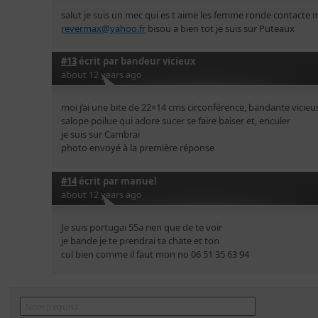
salut je suis un mec qui es t aime les femme ronde contacte
revermax@yahoo.fr
bisou a bien tot je suis sur Puteaux
#13
écrit par
bandeur vicieux
about 12 years ago
moi j’ai une bite de 22×14 cms circonférence, bandante vicie
salope poilue qui adore sucer se faire baiser et, enculer
je suis sur Cambrai
photo envoyé à la première réponse
#14
écrit par
manuel
about 12 years ago
Je suis portugai 55a rien que de te voir
je bande je te prendrai ta chate et ton
cul bien comme il faut mon no 06 51 35 63 94