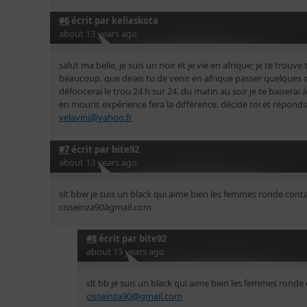
#6
écrit par
keliaskota
about 13 years ago
salut ma belle, je suis un noir et je vie en afrique; je te trouve 
beaucoup. que dirais tu de venir en afrique passer quelques 
défoncerai le trou 24 h sur 24. du matin au soir je te baiserai à
en mourir. expérience fera la différence. décide toi et répond
velavini@yahoo.fr
#7
écrit par
bite92
about 13 years ago
slt bbw je suis un black qui aime bien les femmes ronde cont
cisseinza90àgmail.com
#8
écrit par
bite92
about 13 years ago
slt bb je suis un black qui aime bien les femmes ronde
cisseinza90@gmail.com