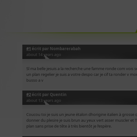
#1
écrit par
Nombarerabah
about 14 years ago
Sl ma belle jesuis a la recherche une famme ronde com vois se
un plan regelier je suis a votre despo car je cif ta ronder v 
busso a v
#2
écrit par
Quentin
about 13 years ago
Coucou toi je suis un jeune étalon dhorigine italien à grosse 
donner du plesire je suis brun au yeux vert asser muscler et 
plan sans prise de tête à très bientôt je l’espère.