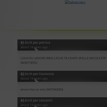
#1
écrit par
petrica
about 14 years ago
COUCOU JADORE BIEN LECHE TA CHATE APELLE MOI ICI ST
0630718552
#2
écrit par
tisuisuice
about 14 years ago
envoi moi un sms 0637442004
#3
écrit par
ramzotti
about 13 years ago