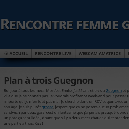
Rencontre femme g
ACCUEIL
RENCONTRE LIVE
WEBCAM AMATRICE
Plan à trois Guegnon
Bonjour à tous les mecs. Moi c’est Emilie, j’ai 22 ans et e vis à
Guegnon
et j
ville que je ne connais pas. Je voudrais profiter ce week-end pour passer
‘importe qui je m’en fout pas mal. Je cherche donc un RDV coquin avec un 
son âge. je suis plutôt
grosse
, j’espere que ça ne posera aucun problemee
sandwich par deux gars, c’est un fantasme que j’ai jamais pratiqué, donc si
un pote ça sera l’idéal, disant que s’il y a deux mecs chauds qui s’entende
une partie à trois. Kiss !