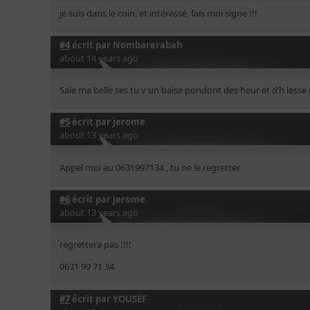
je suis dans le coin, et intéressé, fais moi signe !!!
#4
écrit par
Nombarerabah
about 14 years ago
Sale ma belle ses tu v un baise pondont des heur et d’h less
#5
écrit par
jerome
about 13 years ago
Appel moi au 0631997134 , tu ne le regretter
#6
écrit par
jerome
about 13 years ago
regrettera pas !!!!
0631 99 71 34
#7
écrit par
YOUSEF