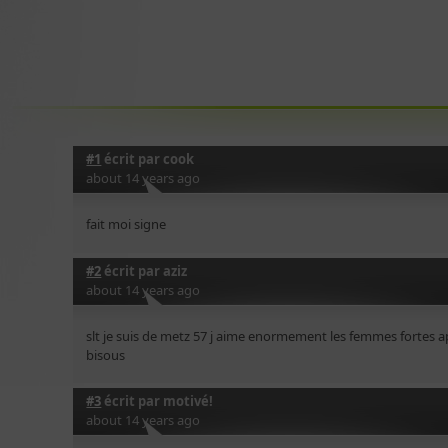
#1
écrit par
cook
about 14 years ago
fait moi signe
#2
écrit par
aziz
about 14 years ago
slt je suis de metz 57 j aime enormement les femmes fortes 
bisous
#3
écrit par
motivé!
about 14 years ago