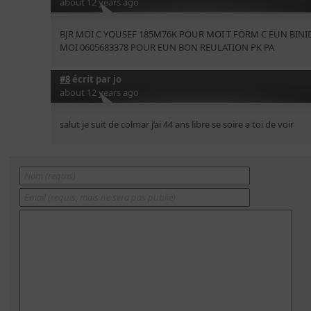
about 12 years ago
BJR MOI C YOUSEF 185M76K POUR MOI T FORM C EUN BINI
MOI 0605683378 POUR EUN BON REULATION PK PA
#8
écrit par
jo
about 12 years ago
salut je suit de colmar j’ai 44 ans libre se soire a toi de voir